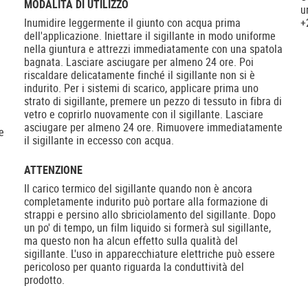
MODALITÀ DI UTILIZZO
u
Inumidire leggermente il giunto con acqua prima
+
dell'applicazione. Iniettare il sigillante in modo uniforme
nella giuntura e attrezzi immediatamente con una spatola
bagnata. Lasciare asciugare per almeno 24 ore. Poi
riscaldare delicatamente finché il sigillante non si è
indurito. Per i sistemi di scarico, applicare prima uno
strato di sigillante, premere un pezzo di tessuto in fibra di
vetro e coprirlo nuovamente con il sigillante. Lasciare
asciugare per almeno 24 ore. Rimuovere immediatamente
e
il sigillante in eccesso con acqua.
ATTENZIONE
Il carico termico del sigillante quando non è ancora
l
completamente indurito può portare alla formazione di
strappi e persino allo sbriciolamento del sigillante. Dopo
un po' di tempo, un film liquido si formerà sul sigillante,
ma questo non ha alcun effetto sulla qualità del
sigillante. L'uso in apparecchiature elettriche può essere
pericoloso per quanto riguarda la conduttività del
prodotto.