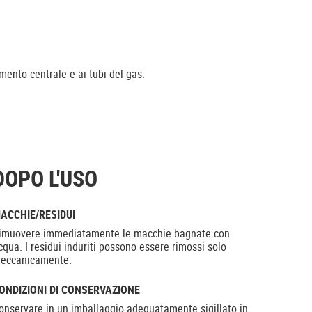
mento centrale e ai tubi del gas.
DOPO L'USO
ACCHIE/RESIDUI
imuovere immediatamente le macchie bagnate con
cqua. I residui induriti possono essere rimossi solo
eccanicamente.
ONDIZIONI DI CONSERVAZIONE
onservare in un imballaggio adeguatamente sigillato in