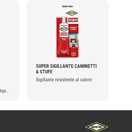
SUPER SIGILLANTE CAMINETTI
SUP
& STUFE
& S
Sigillante resistente al calore
Sig
tipi