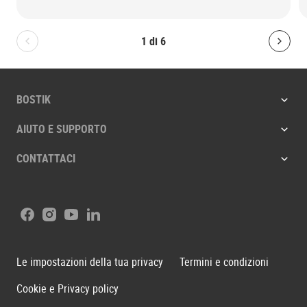
1
di
6
Bolton.General.PreviousSlide
Bolt
BOSTIK
AIUTO E SUPPORTO
CONTATTACI
Facebook
Instagram
Youtube
LinkedIn
Le impostazioni della tua privacy
Termini e condizioni
Cookie e Privacy policy