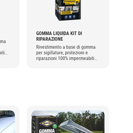
GOMMA LIQUIDA KIT DI
GO
RIPARAZIONE
RI
mma
Rivestimento a base di gomma
Nas
ili
per sigillature, protezioni e
ela
riparazioni 100% impermeabili
com
all’aria e all’acqua.
RUB