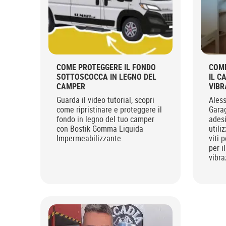
COME PROTEGGERE IL FONDO
COME
SOTTOSCOCCA IN LEGNO DEL
IL C
CAMPER
VIBR
Guarda il video tutorial, scopri
Aless
come ripristinare e proteggere il
Garag
fondo in legno del tuo camper
adesi
con Bostik Gomma Liquida
utili
Impermeabilizzante.
viti 
per i
vibra