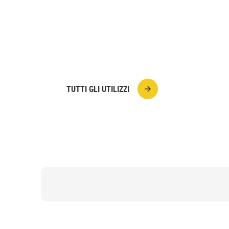
Vuoi sigillare gli oblò del camper per evita
d'acqua? In questo video tutorial Alessa
ON THE ROAD realizza la sigillatura con
Liquida.
TUTTI GLI UTILIZZI