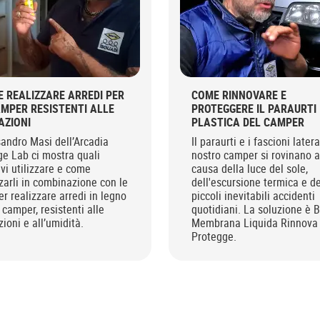
 REALIZZARE ARREDI PER
COME RINNOVARE E
AMPER RESISTENTI ALLE
PROTEGGERE IL PARAURTI 
AZIONI
PLASTICA DEL CAMPER
andro Masi dell’Arcadia
Il paraurti e i fascioni latera
e Lab ci mostra quali
nostro camper si rovinano a
vi utilizzare e come
causa della luce del sole,
zzarli in combinazione con le
dell'escursione termica e de
per realizzare arredi in legno
piccoli inevitabili accidenti
l camper, resistenti alle
quotidiani. La soluzione è B
zioni e all’umidità.
Membrana Liquida Rinnova
Protegge.