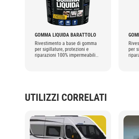
GOMMA LIQUIDA BARATTOLO
GOMM
Rivestimento a base di gomma
Rive
per sigillature, protezioni e
per s
riparazioni 100% impermeabili
ripar
all’aria e all’acqua.
all’a
UTILIZZI CORRELATI