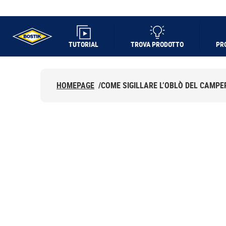
TUTORIAL
TROVA PRODOTTO
PR
UHU logo
HOMEPAGE
/
COME SIGILLARE L’OBLÒ DEL CAMPE
COME SIGILLARE
DEL CAMPER CO
BOSTIK GOMMA 