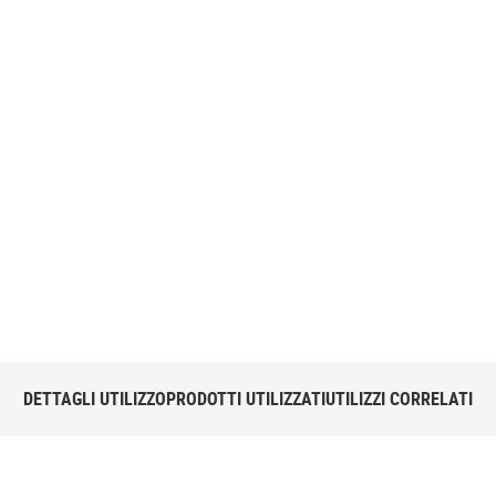
re infiltrazioni
ndro Masi di ARCADIA
 Bostik Gomma
DETTAGLI UTILIZZO
PRODOTTI UTILIZZATI
UTILIZZI CORRELATI