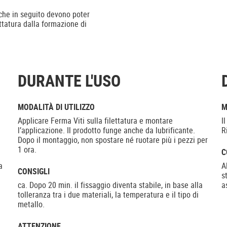
lo che in seguito devono poter
ettatura dalla formazione di
DURANTE L'USO
MODALITÀ DI UTILIZZO
M
Applicare Ferma Viti sulla filettatura e montare
I
l’applicazione. Il prodotto funge anche da lubrificante.
R
Dopo il montaggio, non spostare né ruotare più i pezzi per
1 ora.
C
a
A
CONSIGLI
s
ca. Dopo 20 min. il fissaggio diventa stabile, in base alla
a
tolleranza tra i due materiali, la temperatura e il tipo di
metallo.
ATTENZIONE