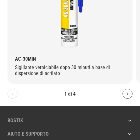
AC-30MIN
Sigillante verniciabile dopo 30 minuti a base di
dispersione di acrilato.
1
di
4
Bolton.General.PreviousSlide
Bolt
BOSTIK
AIUTO E SUPPORTO