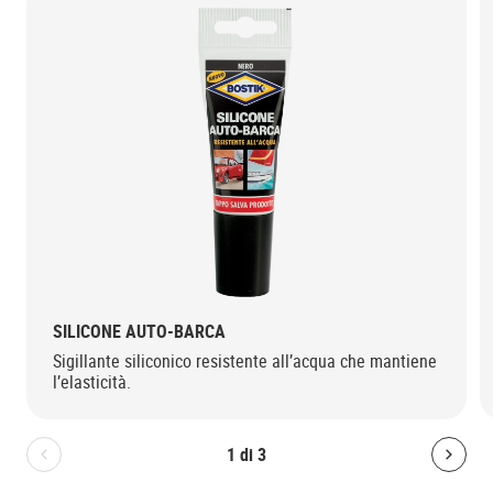
SILICONE AUTO-BARCA
Sigillante siliconico resistente all’acqua che mantiene
l’elasticità.
1
di
3
Bolton.General.PreviousSlide
Bolt