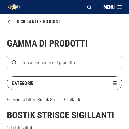
MENU
APRI FINESTRA MOD
UHU logo
SIGILLANTI E SILICONI
GAMMA DI PRODOTTI
Search
Cerca
CATEGORIE
Seleziona filtro:
Bostik Strisce Sigillanti
BOSTIK STRISCE SIGILLANTI
1-1/1
Risultati